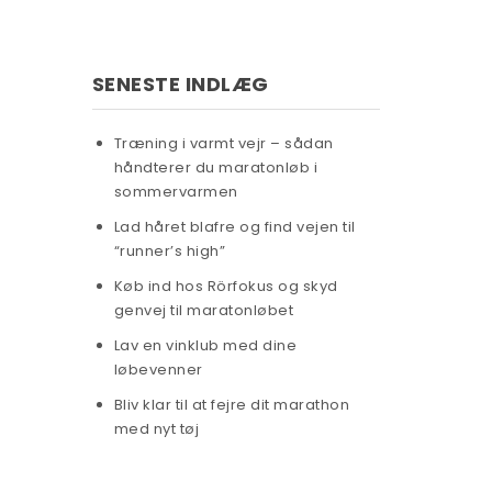
SENESTE INDLÆG
Træning i varmt vejr – sådan
håndterer du maratonløb i
sommervarmen
Lad håret blafre og find vejen til
“runner’s high”
Køb ind hos Rörfokus og skyd
genvej til maratonløbet
Lav en vinklub med dine
løbevenner
Bliv klar til at fejre dit marathon
med nyt tøj