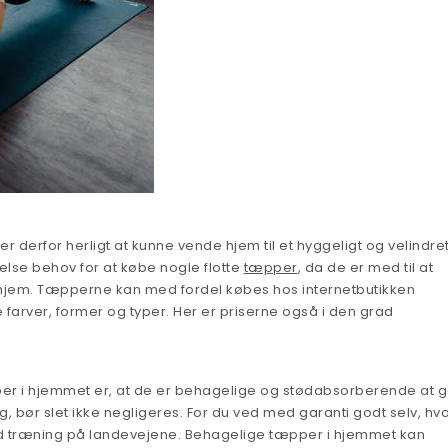
r derfor herligt at kunne vende hjem til et hyggeligt og velindret
else behov for at købe nogle flotte
tæpper
, da de er med til at
hjem. Tæpperne kan med fordel købes hos internetbutikken
ge farver, former og typer. Her er priserne også i den grad
pper i hjemmet er, at de er behagelige og stødabsorberende at 
g, bør slet ikke negligeres. For du ved med garanti godt selv, hv
ård træning på landevejene. Behagelige tæpper i hjemmet kan