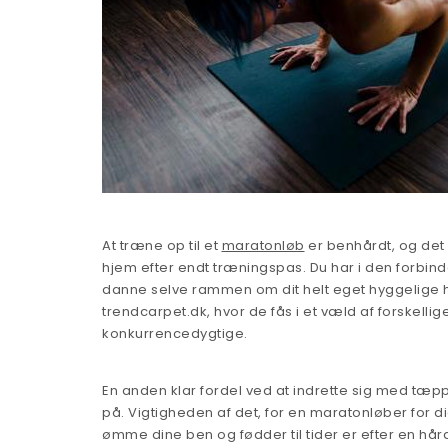
At træne op til et
maratonløb
er benhårdt, og det e
hjem efter endt træningspas. Du har i den forbind
danne selve rammen om dit helt eget hyggelige 
trendcarpet.dk, hvor de fås i et væld af forskelli
konkurrencedygtige.
En anden klar fordel ved at indrette sig med tæ
på. Vigtigheden af det, for en maratonløber for di
ømme dine ben og fødder til tider er efter en h