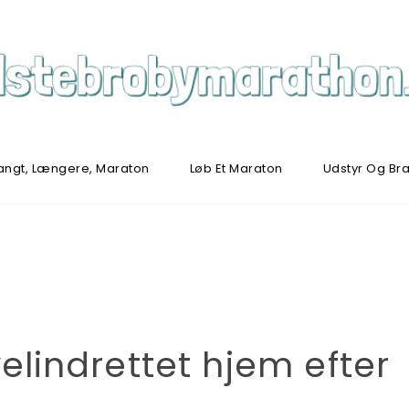
angt, Længere, Maraton
Løb Et Maraton
Udstyr Og Br
velindrettet hjem efter