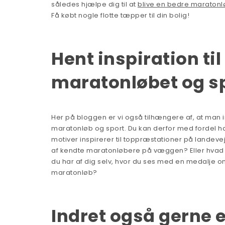
således hjælpe dig til at
blive en bedre maratonl
Få købt nogle flotte tæpper til din bolig!
Hent inspiration til
maratonløbet og s
Her på bloggen er vi også tilhængere af, at man i
maratonløb og sport. Du kan derfor med fordel 
motiver inspirerer til toppræstationer på landev
af kendte maratonløbere på væggen? Eller hvad me
du har af dig selv, hvor du ses med en medalje o
maratonløb?
Indret også gerne 