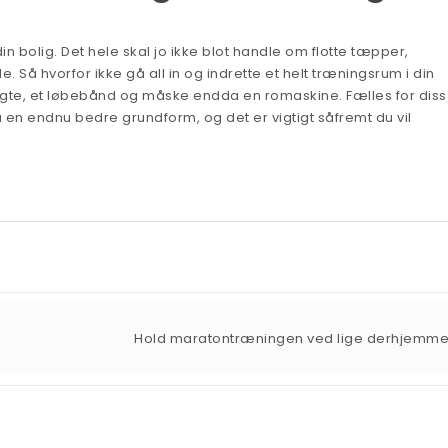
din bolig. Det hele skal jo ikke blot handle om flotte tæpper,
Så hvorfor ikke gå all in og indrette et helt træningsrum i din
ægte, et løbebånd og måske endda en romaskine. Fælles for dis
å en endnu bedre grundform, og det er vigtigt såfremt du vil
Hold maratontræningen ved lige derhjemm