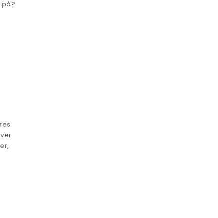
u på?
res
iver
er,