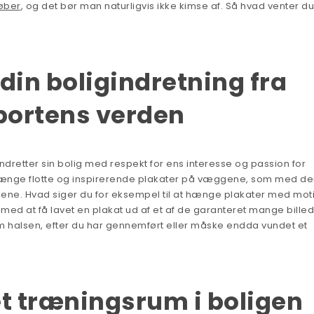
øber
, og det bør man naturligvis ikke kimse af. Så hvad venter d
 din boligindretning fra
portens verden
ndretter sin bolig med respekt for ens interesse og passion for
hænge flotte og inspirerende plakater på væggene, som med de
ejene. Hvad siger du for eksempel til at hænge plakater med mot
d at få lavet en plakat ud af et af de garanteret mange billed
m halsen, efter du har gennemført eller måske endda vundet et
et træningsrum i boligen