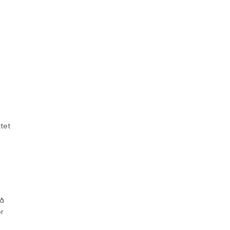
tet
gå
or