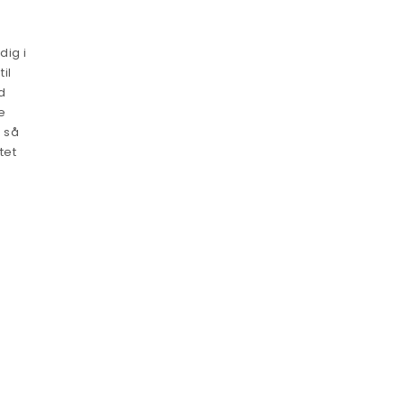
dig i
il
d
e
 så
tet